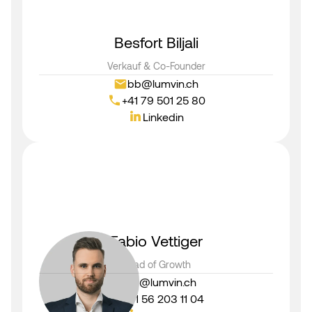
Besfort Biljali
Verkauf & Co-Founder
bb@lumvin.ch
+41 79 501 25 80
Linkedin
Fabio Vettiger
Head of Growth
fv@lumvin.ch
+41 56 203 11 04