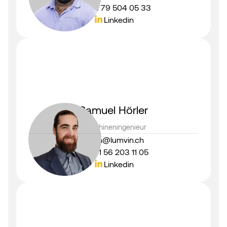
+41 79 504 05 33
Linkedin
Samuel Hörler
Maschineningenieur
sh@lumvin.ch
+41 56 203 11 05
Linkedin