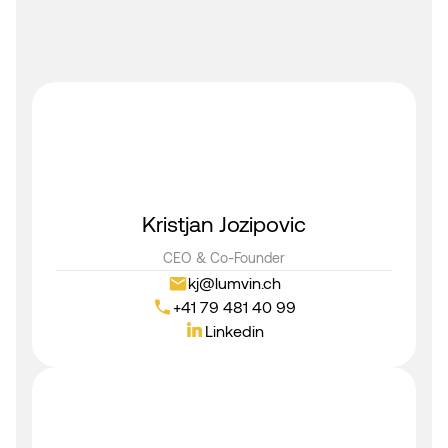
Kristjan Jozipovic
CEO & Co-Founder
kj@lumvin.ch
+41 79 481 40 99
Linkedin