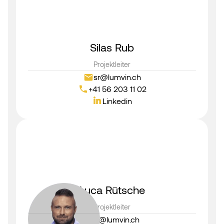
Silas Rub
Projektleiter
sr@lumvin.ch
+41 56 203 11 02
Linkedin
Luca Rütsche
Projektleiter
lr@lumvin.ch